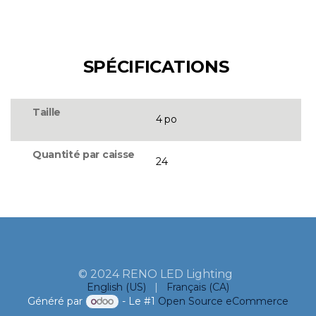
SPÉCIFICATIONS
Taille
4 po
Quantité par caisse
24
© 2024 RENO LED Lighting
English (US)
|
Français (CA)
Généré par
- Le #1
Open Source eCommerce