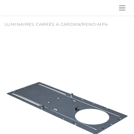
SE RENDRE AU CONTENU
LUMINAIRES CARRÉS À CARDAN
/
RENO-MP4