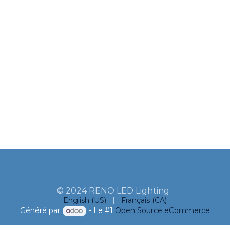
© 2024 RENO LED Lighting
English (US)
|
Français (CA)
Généré par
- Le #1
Open Source eCommerce