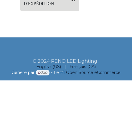
D'EXPÉDITION
© 2024 RENO LED Lighting
English (US)
|
Français (CA)
Généré par
- Le #1
Open Source eCommerce