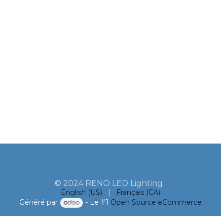
© 2024 RENO LED Lighting
English (US)
|
Français (CA)
Généré par
- Le #1
Open Source eCommerce