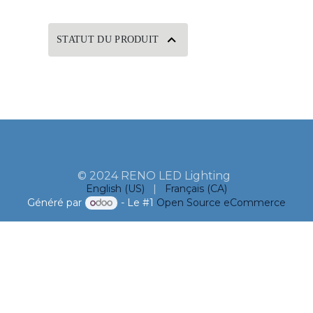
STATUT DU PRODUIT
© 2024 RENO LED Lighting
English (US)
|
Français (CA)
Généré par
- Le #1
Open Source eCommerce