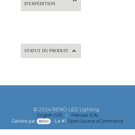
D'EXPÉDITION
STATUT DU PRODUIT
© 2024 RENO LED Lighting
English (US)
|
Français (CA)
Généré par
- Le #1
Open Source eCommerce