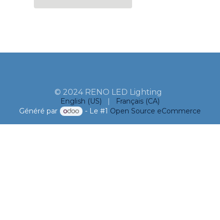
© 2024 RENO LED Lighting
English (US)
|
Français (CA)
Généré par
- Le #1
Open Source eCommerce